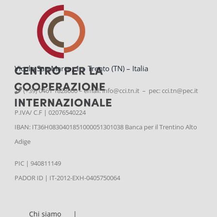
Vicolo San Marco, 1 – Trento (TN) – Italia
(+39) 0461 1828600 – email:
info@cci.tn.it – pec: cci.tn@pec.it
P.IVA/ C.F | 02076540224
IBAN: IT36H0830401851000051301038 Banca per il Trentino Alto
Adige
PIC | 940811149
PADOR ID | IT-2012-EXH-0405750064
Chi siamo