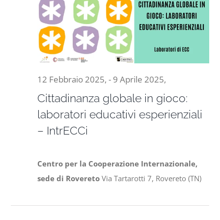
Naviga
9
Progetti
Marzo
In rete con
2025,
12 Febbraio 2025,
-
9 Aprile 2025,
Notizie
Cittadinanza globale in gioco:
laboratori educativi esperienziali
Chi siamo
– IntrECCi
Centro per la Cooperazione Internazionale,
sede di Rovereto
Via Tartarotti 7, Rovereto (TN)