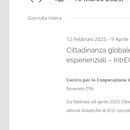
e
for
Cerca
Seleziona
viste
la
Eventi
Giornata intera
data.
Navigazione
per
10
Parola
Chiave.
12 Febbraio 2025,
-
9 Aprile
Cittadinanza globale
Marzo
esperienziali – Intr
Centro per la Cooperazione 
2025,
Rovereto (TN)
Da febbraio ad aprile 2025 Obie
attività didattiche di ECG riprodu