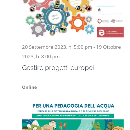
Naviga
16
Progetti
Ottobre
In rete con
2023,
20 Settembre 2023, h. 5:00 pm
-
19 Ottobre
Notizie
2023, h. 8:00 pm
Gestire progetti europei
Chi siamo
Online