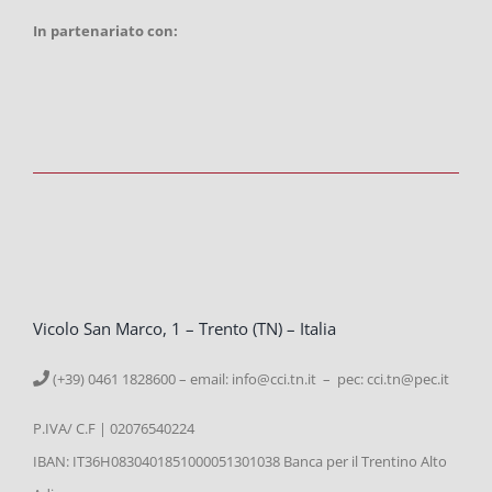
In partenariato con:
Vicolo San Marco, 1 – Trento (TN) – Italia
(+39) 0461 1828600 – email:
info@cci.tn.it – pec: cci.tn@pec.it
P.IVA/ C.F | 02076540224
IBAN: IT36H0830401851000051301038 Banca per il Trentino Alto