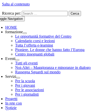
Salta al contenuto
Ricerca per:
Cerca
oggle Navigation
HOME
formazione
Le opportunità formative del Centro
Calendario corsi e lezioni
Tutta l’offerta e-learning
Pioniere. Le donne che hanno fatto l’Europa
Centro insegnanti globali
Eventi
Tutti gli eventi
Noi-Altri – Maggioranza e minoranze in dialogo
Rassegna Sguardi sul mondo
Servizi
Per la scuola
Per i giovani
Per le associazioni
Per i giornalisti
Progetti
In rete con
Notizie