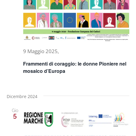
Naviga
Progetti
In rete con
9 Maggio 2025,
Notizie
Frammenti di coraggio: le donne Pioniere nel
mosaico d’Europa
Chi siamo
Dicembre 2024
Gio
5