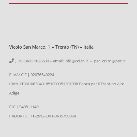
Vicolo San Marco, 1 – Trento (TN) – Italia
(+39) 0461 1828600 – email:
info@cci.tn.it – pec: cci.tn@pec.it
P.IVA/ C.F | 02076540224
IBAN: IT36H0830401851000051301038 Banca per il Trentino Alto
Adige
PIC | 940811149
PADOR ID | IT-2012-EXH-0405750064