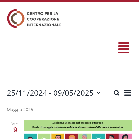
Salta
al
contenuto
Tog
Nav
HOME
25/11/2024
 - 
09/05/2025
Eve
Cerca
formazione
Eventi
Eventi
Lista
Seleziona
Vis
Ricerc
la
Maggio 2025
Nav
Eventi
data.
e
Ven
viste
9
Servizi