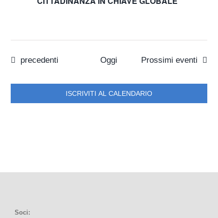
CITTADINANZA IN CHIAVE GLOBALE”
Eventi
precedenti
Oggi
Prossimi eventi
ISCRIVITI AL CALENDARIO
Soci: