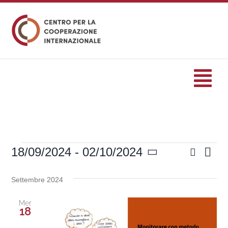
Salta
al
contenuto
Tog
Nav
HOME
Cerca
18/09/2024
 - 
02/10/2024
Eve
formazione
Eventi
Eventi
Lista
Seleziona
Vis
Ricerc
la
Settembre 2024
Nav
Eventi
data.
e
Mer
viste
18
Servizi