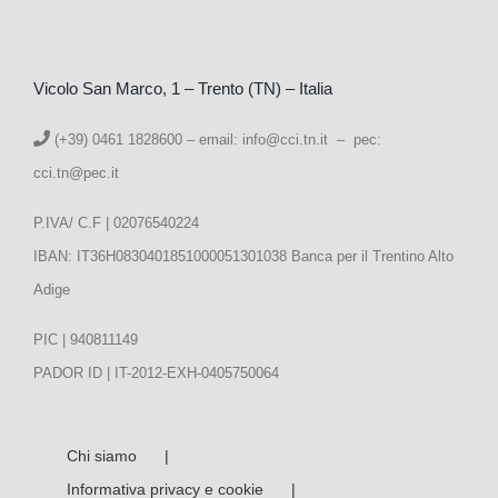
Vicolo San Marco, 1 – Trento (TN) – Italia
(+39) 0461 1828600 – email:
info@cci.tn.it – pec:
cci.tn@pec.it
P.IVA/ C.F | 02076540224
IBAN: IT36H0830401851000051301038 Banca per il Trentino Alto
Adige
PIC | 940811149
PADOR ID | IT-2012-EXH-0405750064
Chi siamo
Informativa privacy e cookie