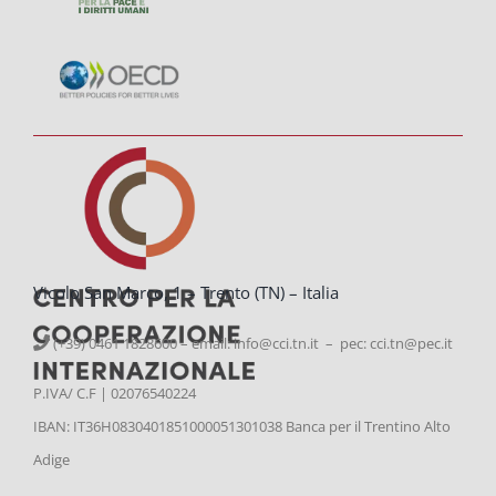
Vicolo San Marco, 1 – Trento (TN) – Italia
(+39) 0461 1828600 – email:
info@cci.tn.it – pec: cci.tn@pec.it
P.IVA/ C.F | 02076540224
IBAN: IT36H0830401851000051301038 Banca per il Trentino Alto
Adige