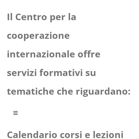
Il Centro per la
Progetti
cooperazione
In rete con
internazionale offre
Notizie
servizi formativi su
Chi siamo
tematiche che riguardano:
Toggle
Navigation
Affari europei
Calendario corsi e lezioni