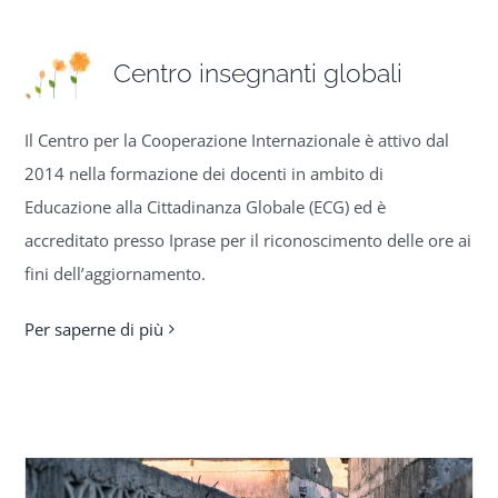
Centro insegnanti globali
Centro insegnanti globali
Cooperazione internazionale
Il Centro per la Cooperazione Internazionale è attivo dal
2014 nella formazione dei docenti in ambito di
Educazione cittadinanza globale
Educazione alla Cittadinanza Globale (ECG) ed è
accreditato presso Iprase per il riconoscimento delle ore ai
Interculturalità
fini dell’aggiornamento.
Per saperne di più
Media
Programma Talete
Storia e memoria