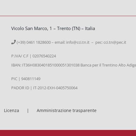
Vicolo San Marco, 1 – Trento (TN) – Italia
(+39) 0461 1828600 – email:
info@cci.tn.it – pec: cci.tn@pec.it
P.IVA/ C.F | 02076540224
IBAN: IT36H0830401851000051301038 Banca per il Trentino Alto Adig
PIC | 940811149
PADOR ID | IT-2012-EXH-0405750064
Licenza
Amministrazione trasparente