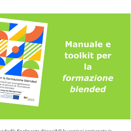
ended”:
finalmente disponibili le versioni aggiornate in