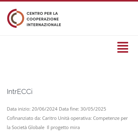
Salta
al
contenuto
Tog
Nav
HOME
IntrECCi
formazione
Data inizio: 20/06/2024 Data fine: 30/05/2025
Eventi
Cofinanziato da: Caritro Unità operativa: Competenze per
la Società Globale Il progetto mira
Servizi