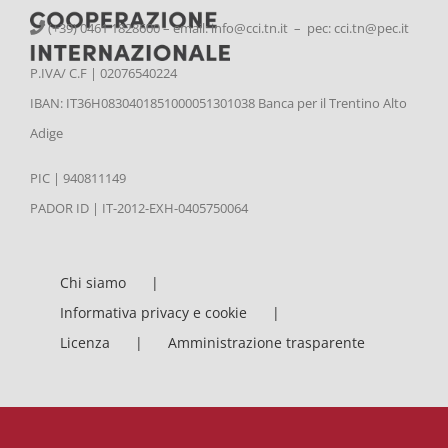
(+39) 0461 1828600 – email:
info@cci.tn.it – pec: cci.tn@pec.it
P.IVA/ C.F | 02076540224
IBAN: IT36H0830401851000051301038 Banca per il Trentino Alto
Adige
PIC | 940811149
PADOR ID | IT-2012-EXH-0405750064
Chi siamo
Informativa privacy e cookie
Licenza
Amministrazione trasparente