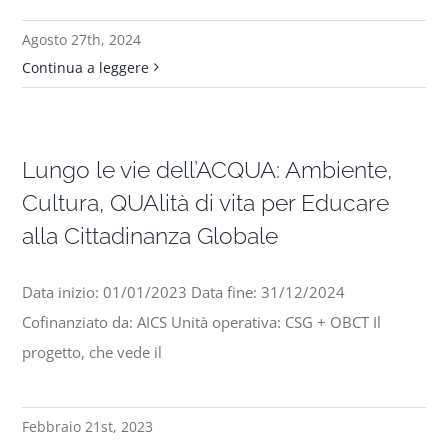
Agosto 27th, 2024
Progetti
Continua a leggere
In rete con
Lungo le vie dell’ACQUA: Ambiente,
Notizie
Cultura, QUAlità di vita per Educare
alla Cittadinanza Globale
Chi siamo
Data inizio: 01/01/2023 Data fine: 31/12/2024
Cofinanziato da: AICS Unità operativa: CSG + OBCT Il
progetto, che vede il
Febbraio 21st, 2023