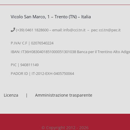
Vicolo San Marco, 1 – Trento (TN) – Italia
(+39) 0461 1828600 – email:
info@cci.tn.it – pec: cci.tn@pec.it
P.IVA/ C.F | 02076540224
IBAN: IT36H0830401851000051301038 Banca per il Trentino Alto Adig
PIC | 940811149
PADOR ID | IT-2012-EXH-0405750064
Licenza
Amministrazione trasparente
© Copyright 2012 - 2026