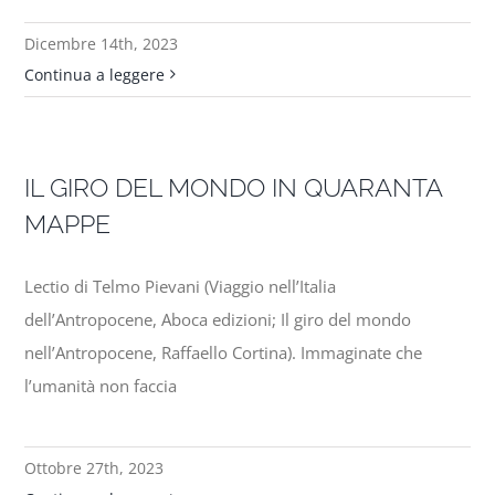
Dicembre 14th, 2023
Progetti
Continua a leggere
In rete con
IL GIRO DEL MONDO IN QUARANTA
Notizie
MAPPE
Chi siamo
Lectio di Telmo Pievani (Viaggio nell’Italia
dell’Antropocene, Aboca edizioni; Il giro del mondo
nell’Antropocene, Raffaello Cortina). Immaginate che
l’umanità non faccia
Ottobre 27th, 2023