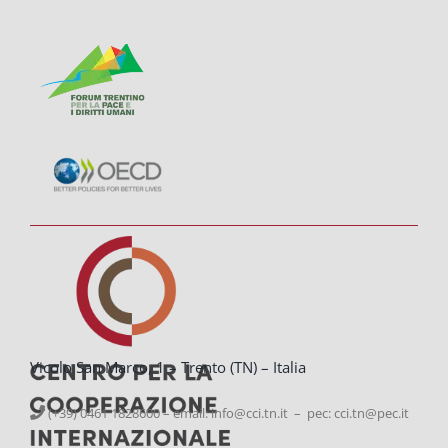
Vicolo San Marco, 1 – Trento (TN) – Italia
(+39) 0461 1828600 – email:
info@cci.tn.it – pec: cci.tn@pec.it