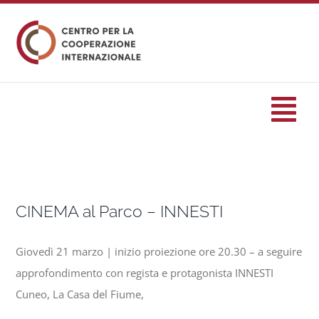
Salta
al
contenuto
Tog
Nav
HOME
CINEMA al Parco – INNESTI
formazione
Giovedì 21 marzo | inizio proiezione ore 20.30 – a seguire
Eventi
approfondimento con regista e protagonista INNESTI
Cuneo, La Casa del Fiume,
Servizi