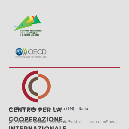
Vicolo San Marco, 1 – Trento (TN) – Italia
(+39) 0461 1828600 – email:
info@cci.tn.it – pec: cci.tn@pec.it