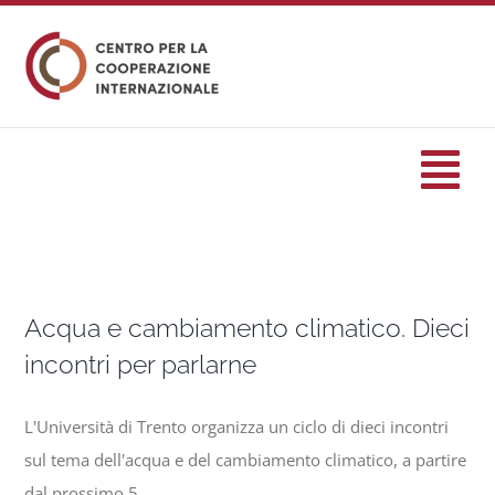
Salta
al
contenuto
Tog
Nav
HOME
Acqua e cambiamento climatico. Dieci
formazione
incontri per parlarne
Eventi
L'Università di Trento organizza un ciclo di dieci incontri
sul tema dell'acqua e del cambiamento climatico, a partire
Servizi
dal prossimo 5