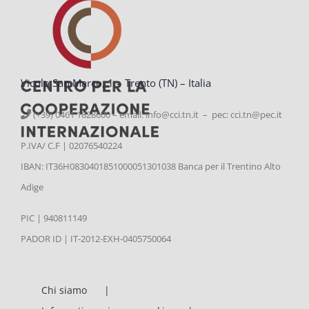
Vicolo San Marco, 1 – Trento (TN) – Italia
(+39) 0461 1828600 – email:
info@cci.tn.it – pec: cci.tn@pec.it
P.IVA/ C.F | 02076540224
IBAN: IT36H0830401851000051301038 Banca per il Trentino Alto
Adige
PIC | 940811149
PADOR ID | IT-2012-EXH-0405750064
Chi siamo