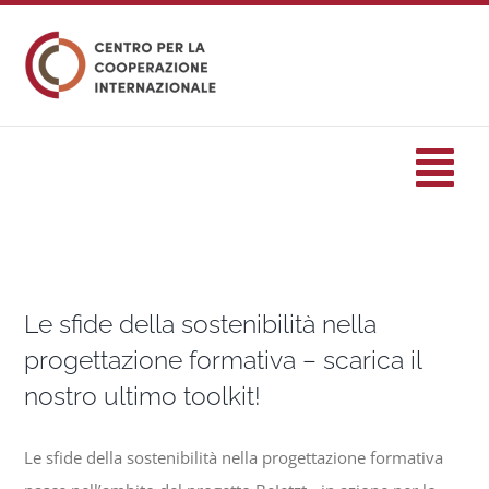
Salta
al
contenuto
Tog
Nav
HOME
Le sfide della sostenibilità nella
formazione
progettazione formativa – scarica il
nostro ultimo toolkit!
Eventi
Le sfide della sostenibilità nella progettazione formativa
Servizi