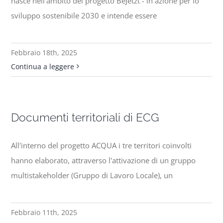
nasce nell’ambito del progetto BeJetzt - in azione per lo
sviluppo sostenibile 2030 e intende essere
Progetti
Febbraio 18th, 2025
In rete con
Continua a leggere
Notizie
Documenti territoriali di ECG
Chi siamo
All'interno del progetto ACQUA i tre territori coinvolti
hanno elaborato, attraverso l'attivazione di un gruppo
multistakeholder (Gruppo di Lavoro Locale), un
Febbraio 11th, 2025